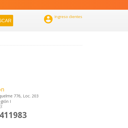

Ingreso clientes
ón
quelme 776, Loc. 203
gión I
):
2411983