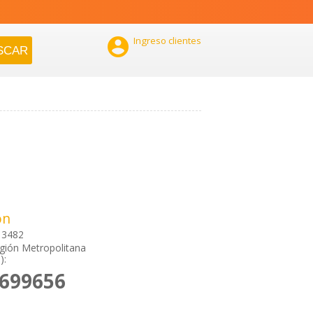

Ingreso clientes
ón
l 3482
gión Metropolitana
):
2699656