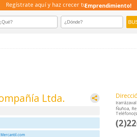
Regístrate aquí y haz crecer tu
Emprendimiento!
Compañía Ltda.
Direcci
Irarrázava
Ñuñoa, Re
Teléfono(s
(2)2
 Mercantil.com