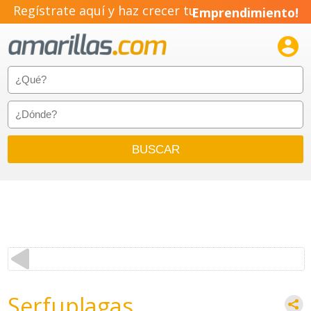
Regístrate aquí y haz crecer tu
Emprendimiento!

Serfuplagas