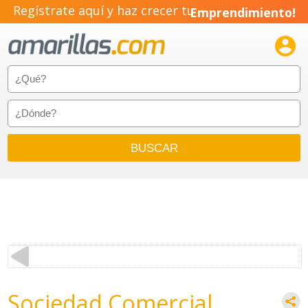
Regístrate aquí y haz crecer tu
Emprendimiento!

Sociedad Comercial