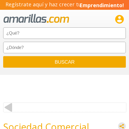
Regístrate aquí y haz crecer tu
Emprendimiento!

Sociedad Comercial