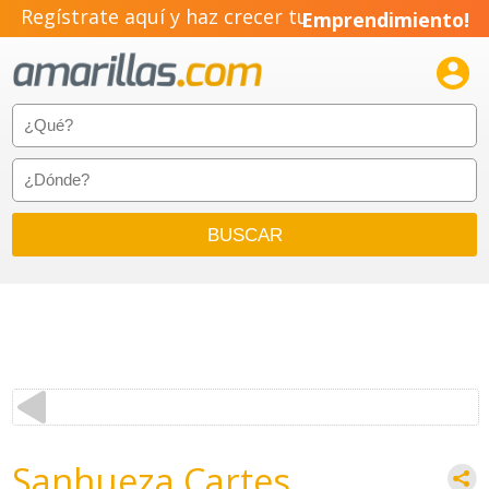
Regístrate aquí y haz crecer tu
Emprendimiento!

Sanhueza Cartes,