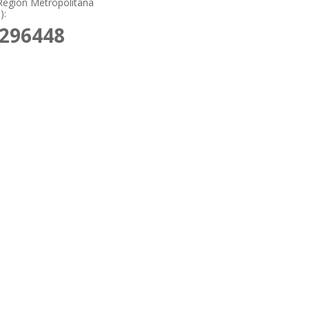
Región Metropolitana
):
6296448