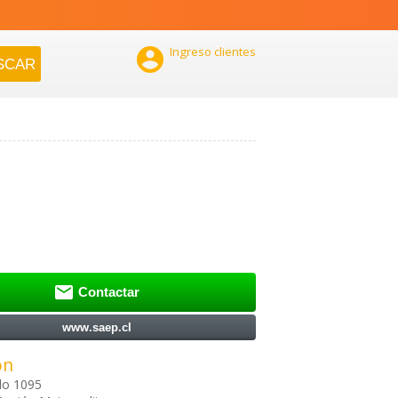

Ingreso clientes

Contactar
www.saep.cl
ón
do 1095