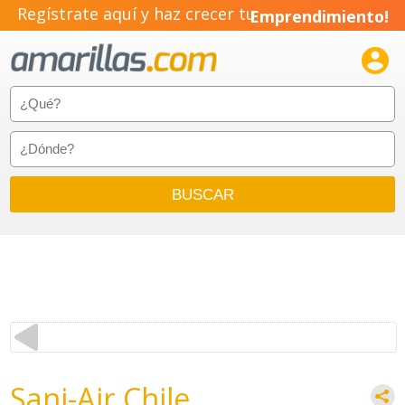
Regístrate aquí y haz crecer tu
Emprendimiento!

Sani-Air Chile