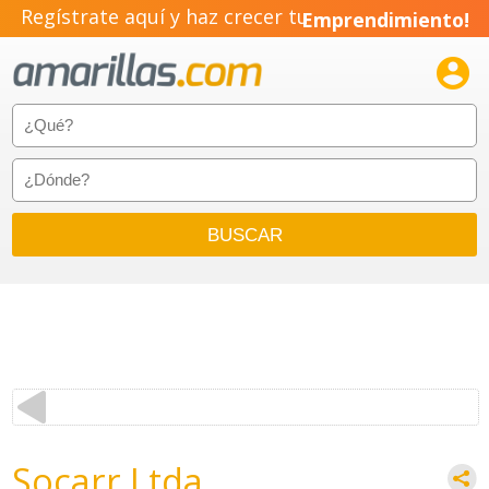
Regístrate aquí y haz crecer tu
Emprendimiento!

Socarr Ltda.