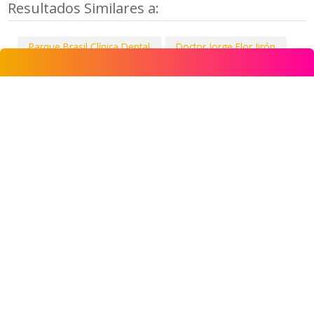
Resultados Similares a:
Parque Brasil Clínica Dental
Doctor Jorge Flor Jirón
Clínica Odontológica La Portada
Clínica Dental Coya
Clinica Dental Bello Horizonte
Clínica Odontológica La Portada
Enrique Abello Salud Mimica y Bravo
Clínica Dental Odontoplan
Alfadent Ltda
Centro de Especialidades Odontológicas / Consultas y
Urgencias Dentales
Centro de Especialidades Odontológicas / Consultas y
Urgencias Dentales