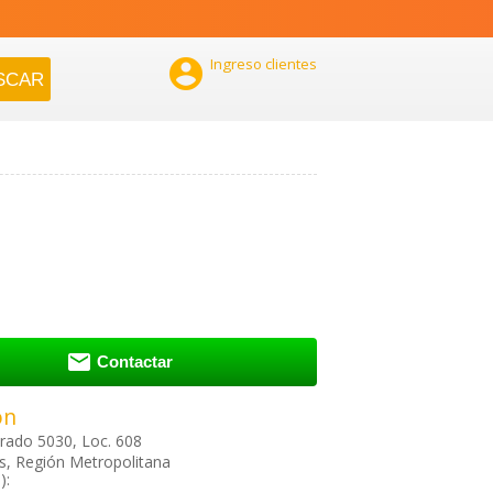

Ingreso clientes

Contactar
ón
rado 5030, Loc. 608
, Región Metropolitana
):