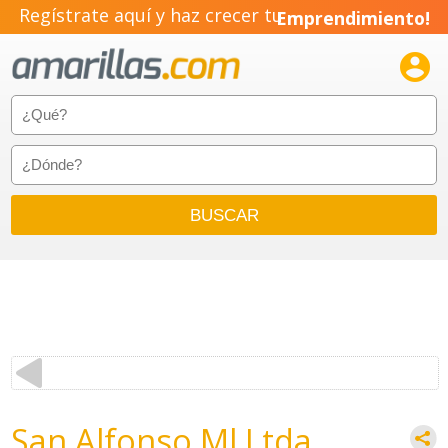
Regístrate aquí y haz crecer tu
Emprendimiento!

San Alfonso Ml Ltda.