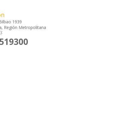
ón
Bilbao 1939
a, Región Metropolitana
):
7519300