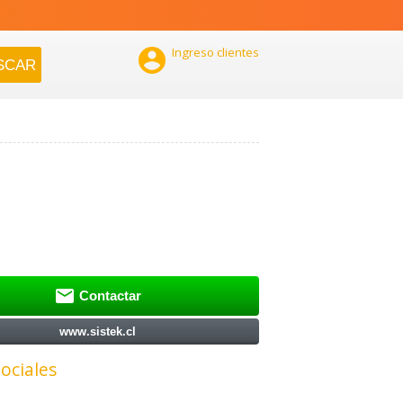

Ingreso clientes

Contactar
www.sistek.cl
ociales