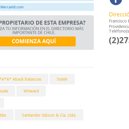
 Mercantil.com
Direcci
Francisco 
Providenci
Teléfono(s
(2)2
*A*A* Aback Balanzas
Sistek
sale
Wriward
tda.
Santander Gibson & Cía. Ltda.