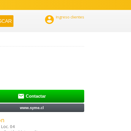

Ingreso clientes

Contactar
www.syme.cl
ón
 Loc. 04