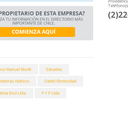
Providenci
Teléfono(s
(2)2
nico Manuel Montt
Extraelec
istemas Hídricos
Dartel Electricidad
tería Enol Ltda.
P Y P Ltda