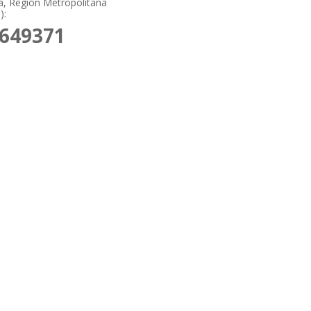
a, Región Metropolitana
):
2649371