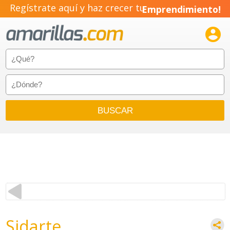
Regístrate aquí y haz crecer tu
Emprendimiento!

Sidarte