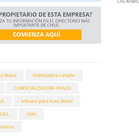
Los Andes,
eo Masol
Distribuidora Lantaño
COMERCIALIZADORA VIVALDI
UL
Artículos para Aseo Masol
.R.L.
SOIN
ermanos