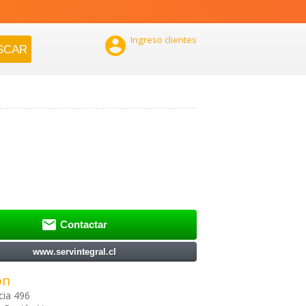

Ingreso clientes

Contactar
www.servintegral.cl
ón
cia 496