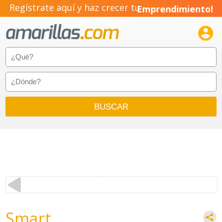
Regístrate aquí y haz crecer tu
Emprendimiento!

Smart