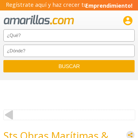
Regístrate aquí y haz crecer tu
Emprendimiento!

Sts Obras Marítimas &