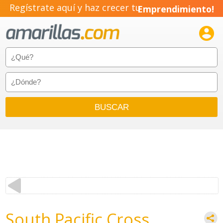
Regístrate aquí y haz crecer tu
Emprendimiento!

South Pacific Cross