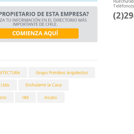
Huechurab
Teléfono(s
(2)2
UITECTURA
Grupo Primitivo Arquitectos
 Ltda.
Enchulame la Casa
cno
Hbt
Incubo