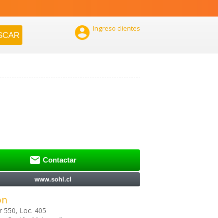

Ingreso clientes

Contactar
www.sohl.cl
ón
 550, Loc. 405