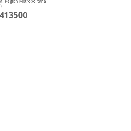
a, Región Metropolitana
):
9413500