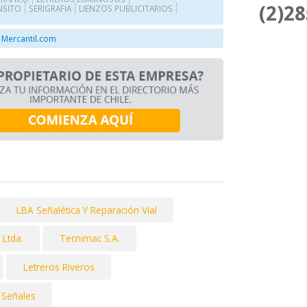
(2)2
NSITO
SERIGRAFIA
LIENZOS PUBLICITARIOS
 Mercantil.com
LBA Señalética Y Reparación Vial
 Ltda.
Tecnimac S.A.
Letreros Riveros
 Señales