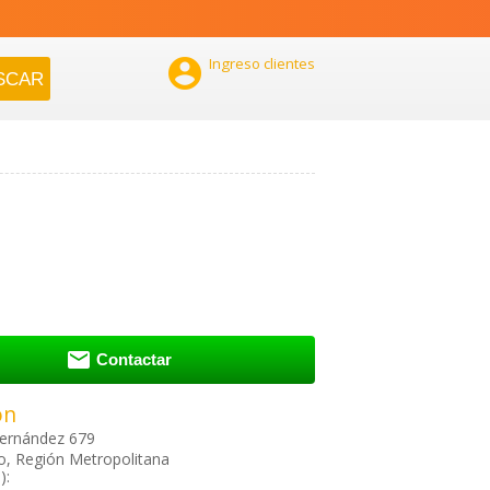

Ingreso clientes

Contactar
ón
Fernández 679
o, Región Metropolitana
):