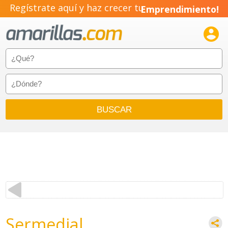
Regístrate aquí y haz crecer tu
Emprendimiento!

Sermedial