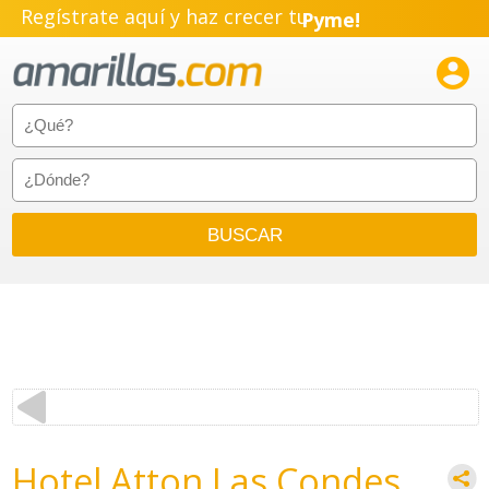
Regístrate aquí y haz crecer tu
Pyme!
Emprendimiento!

Hotel Atton Las Condes