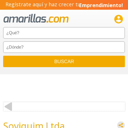
Regístrate aquí y haz crecer tu
Emprendimiento!

Soviquim Ltda.