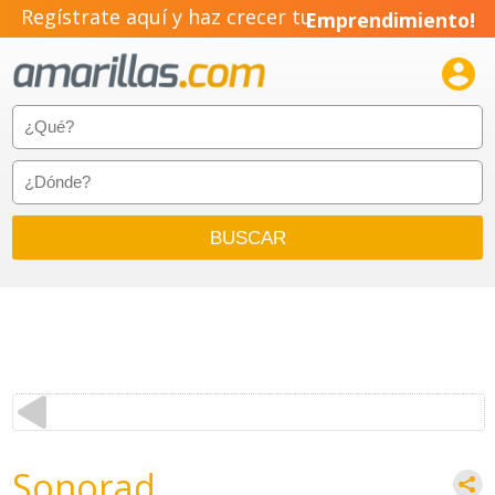
Regístrate aquí y haz crecer tu
Emprendimiento!

Sonorad