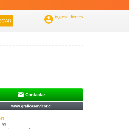

Ingreso clientes

Contactar
www.graficaservicor.cl
ón
 95