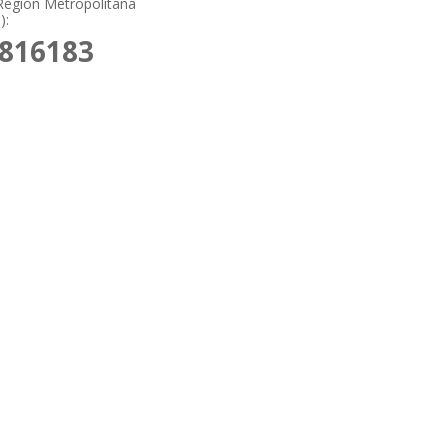
Región Metropolitana
):
6816183