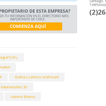
Santiago, 
Teléfono(s
(2)2
tegraf E.I.R.L.
reative
UP
Gráfica y Letreros Graficmark
Katanastudios 3D
Letreros Riveros