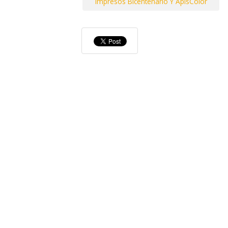
Impresos Bicentenario Y ApisColor