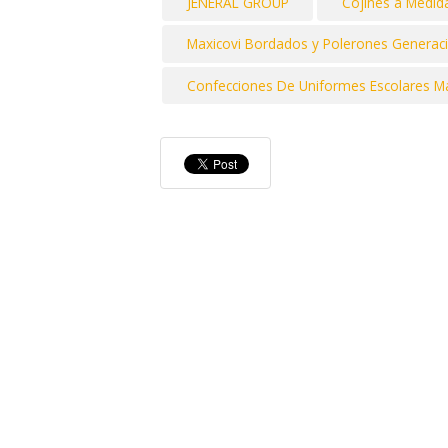
JENERAL GROUP
Cojines a Medid
Maxicovi Bordados y Polerones Generac
Confecciones De Uniformes Escolares Marg