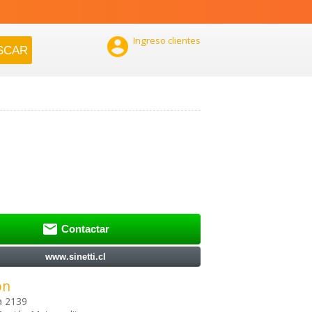

Ingreso clientes

Contactar
www.sinetti.cl
ón
la 2139