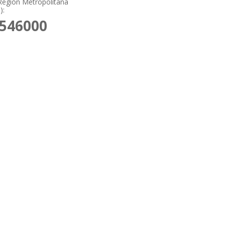
Región Metropolitana
):
5546000