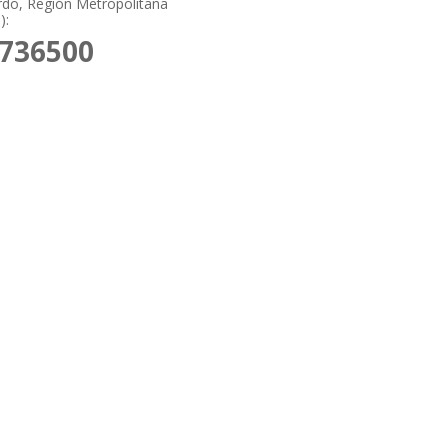
do, Región Metropolitana
):
3736500