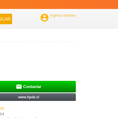

Ingreso clientes

Contactar
www.hpsb.cl
ón
 04