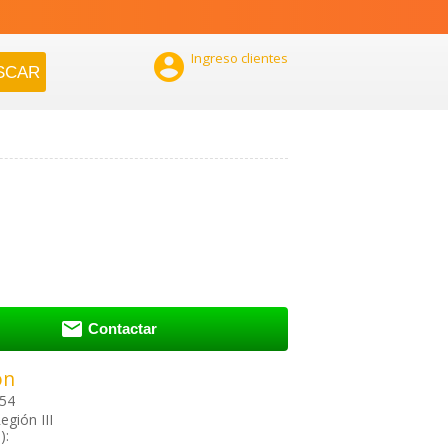

Ingreso clientes

Contactar
ón
 54
egión III
):