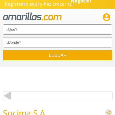
Negocio!
Regístrate aquí y haz crecer tu
Pyme!

Emprendimiento!
Socima S.A.