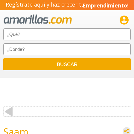
Regístrate aquí y haz crecer tu
Emprendimiento!

Saam