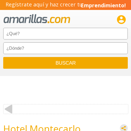
Regístrate aquí y haz crecer tu
Emprendimiento!

Hotel Montecarlo