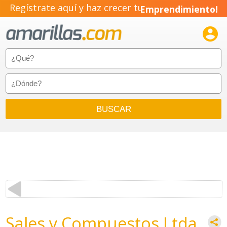
Regístrate aquí y haz crecer tu
Emprendimiento!

Sales y Compuestos Ltda.