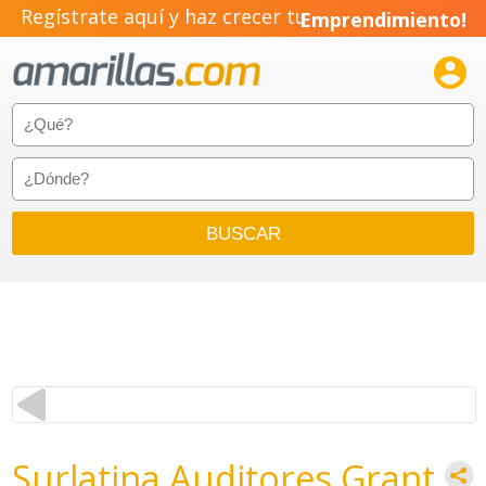
Regístrate aquí y haz crecer tu
Emprendimiento!

Surlatina Auditores Grant