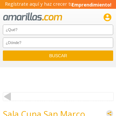
Regístrate aquí y haz crecer tu
Emprendimiento!

Sala Cuna San Marco