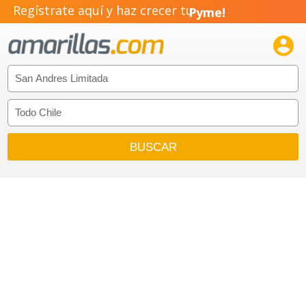
Regístrate aquí y haz crecer tu
Pyme!
Emprendimiento!
