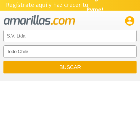
Negocio!
Regístrate aquí y haz crecer tu
Pyme!

Emprendimiento!