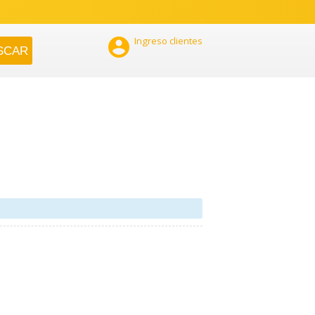

Ingreso clientes