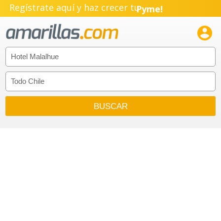
Regístrate aquí y haz crecer tu
Pyme!
Emprendimiento!
