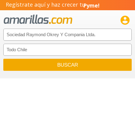
Regístrate aquí y haz crecer tu
Pyme!
Emprendimiento!
