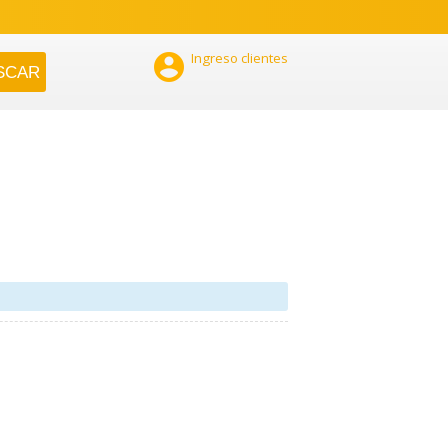

Ingreso clientes