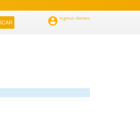

Ingreso clientes