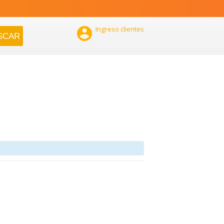

Ingreso clientes