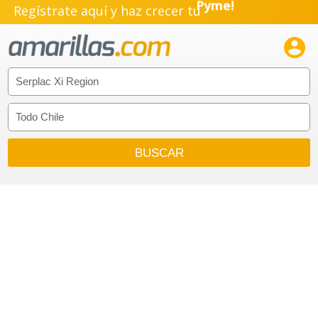
Regístrate aquí y haz crecer tu
Pyme!
Emprendimiento!
