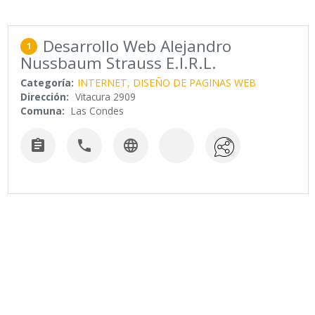
Desarrollo Web Alejandro
1
Nussbaum Strauss E.I.R.L.
Categoría:
INTERNET, DISEÑO DE PAGINAS WEB
Dirección:
Vitacura 2909
Comuna:
Las Condes


