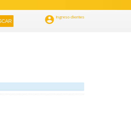

Ingreso clientes