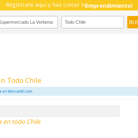
Regístrate aquí y haz crecer tu
Pyme!
Emprendimiento!
n Todo Chile
a en Mercantil.com
 en todo Chile