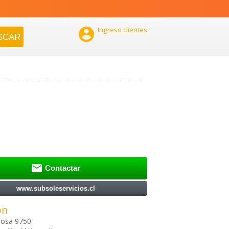

Ingreso clientes

Contactar
www.subsoleservicios.cl
ón
mosa 9750