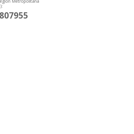
 Región Metropolitana
):
4807955