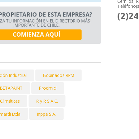
Cerrillos,
Teléfono(s
(2)2
ción Industrial
Bobinados RPM
BETAPAINT
Procim.cl
Climáticas
R y R S.A.C.
mardi Ltda
Inppa S.A.