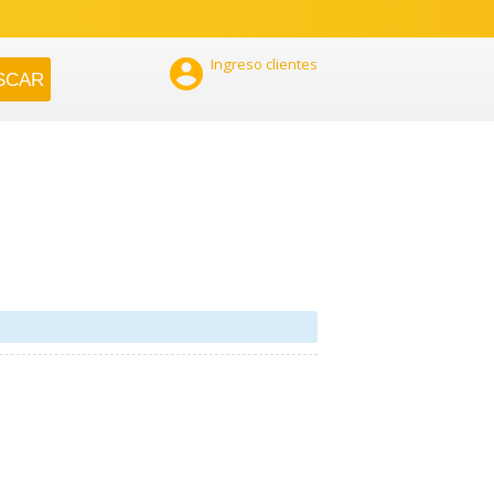

Ingreso clientes