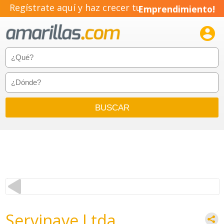
Regístrate aquí y haz crecer tu
Emprendimiento!

Servinave Ltda.