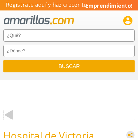
Regístrate aquí y haz crecer tu
Emprendimiento!

Hospital de Victoria